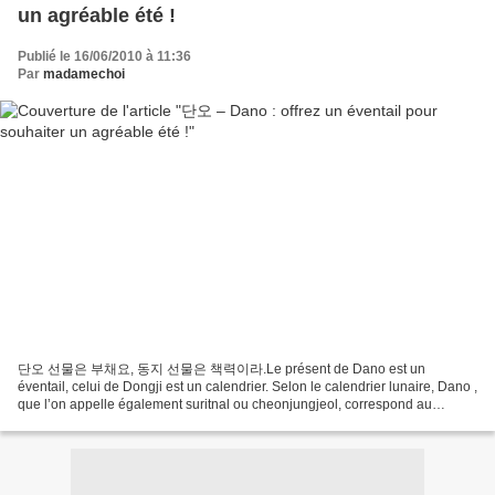
un agréable été !
Publié le 16/06/2010 à 11:36
Par
madamechoi
단오 선물은 부채요, 동지 선물은 책력이라.Le présent de Dano est un
éventail, celui de Dongji est un calendrier. Selon le calendrier lunaire, Dano ,
que l’on appelle également suritnal ou cheonjungjeol, correspond au
cinquième jour du cinquième mois de l’année, et coïncide...