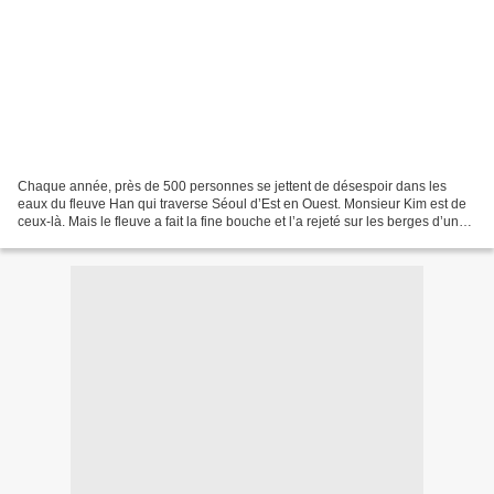
Chaque année, près de 500 personnes se jettent de désespoir dans les
eaux du fleuve Han qui traverse Séoul d’Est en Ouest. Monsieur Kim est de
ceux-là. Mais le fleuve a fait la fine bouche et l’a rejeté sur les berges d’un
îlot désert, où les seules traces...