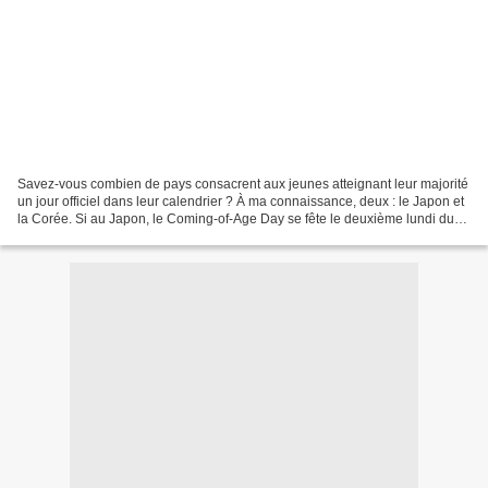
Savez-vous combien de pays consacrent aux jeunes atteignant leur majorité
un jour officiel dans leur calendrier ? À ma connaissance, deux : le Japon et
la Corée. Si au Japon, le Coming-of-Age Day se fête le deuxième lundi du
mois de Janvier pour toutes...