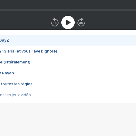
 DayZ
 a 13 ans (et vous l'avez ignoré)
e (littéralement)
im Rayan
 toutes les règles
s les jeux vidéo
us choquant de Rockstar ? - Le scandale BULLY
e plus moche de Steam
du RÊVE tourne au CAUCHEMAR