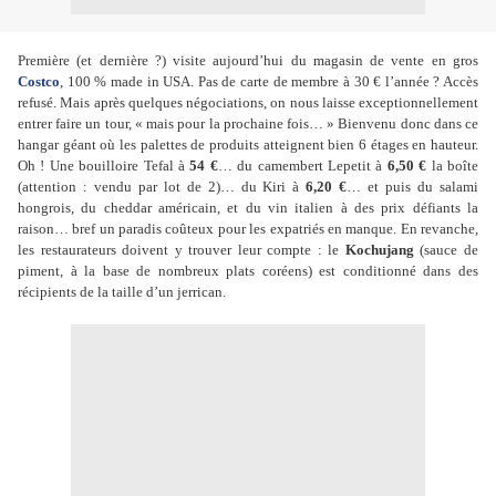
Première (et dernière ?) visite aujourd’hui du magasin de vente en gros
Costco
, 100 % made in USA. Pas de carte de membre à 30 € l’année ? Accès
refusé. Mais après quelques négociations, on nous laisse exceptionnellement
entrer faire un tour, « mais pour la prochaine fois… » Bienvenu donc dans ce
hangar géant où les palettes de produits atteignent bien 6 étages en hauteur.
Oh ! Une bouilloire Tefal à
54 €
… du camembert Lepetit à
6,50 €
la boîte
(attention : vendu par lot de 2)… du Kiri à
6,20 €
… et puis du salami
hongrois, du cheddar américain, et du vin italien à des prix défiants la
raison… bref un paradis coûteux pour les expatriés en manque. En revanche,
les restaurateurs doivent y trouver leur compte : le
Kochujang
(sauce de
piment, à la base de nombreux plats coréens) est conditionné dans des
récipients de la taille d’un jerrican.