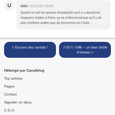
U
UGO
23/10/2007 08:08
Quand on voit les queues d'asiatiquEs qu'il y a devant les
magasins Vuitton à Paris, ça ne m'étonnerait pas qu'il y ait
plus d'articles vuitton que de personnes en Corée ...
< Encore des raviolis !
기러기 아빠 – un bien drôle
d'oiseau >
Hébergé par Canalblog
Top articles
Pages
Contact
Signaler un abus
C.G.U.