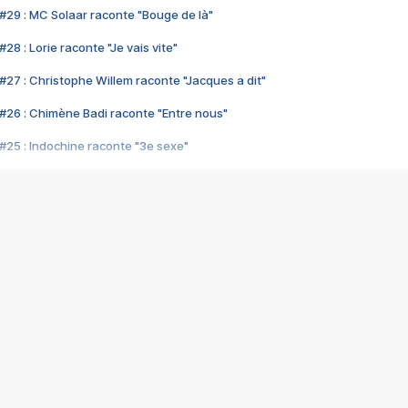
#29 : MC Solaar raconte "Bouge de là"
28 : Lorie raconte "Je vais vite"
#27 : Christophe Willem raconte "Jacques a dit"
#26 : Chimène Badi raconte "Entre nous"
#25 : Indochine raconte "3e sexe"
#24 : Zaho raconte "C'est chelou"
#23 : Patrick Bruel raconte "Au café des délices"
#22 : Kyo raconte "Le chemin"
#21 : Nolwenn Leroy raconte "Cassé"
#20 : Patrick Hernandez raconte "Born to be alive"
#19 : Lorie raconte "Près de moi"
#18 : Michael Jones raconte "A nos actes manqués" (avec Jean-Jacque