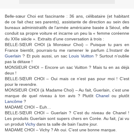
Belle-sœur Choi est fascinante : 36 ans, célibataire (et habitant
de ce fait chez ses parents), assistante de direction au sein des
bureaux administratifs de l’armée américaine basée à Séoul, elle
conduit sa propre voiture et incarne un peu la « femme coréenne
du XXIe siècle ». Extraits d’une conversation à trois :
BELLE-SŒUR CHOI (à Monsieur Choi) – Puisque tu pars en
France bientôt, pourrais-tu me ramener le parfum
L’Instant
de
Guerlain
? Et puis aussi, un sac
Louis Vuitton
? Surtout n’oublie
pas la détaxe !
MONSIEUR CHOI – Encore un sac Vuitton ? Mais tu en as déjà
deux !
BELLE-SŒUR CHOI – Oui mais ce n’est pas pour moi ! C’est
pour le revendre.
MONSIEUR CHOI (à Madame Choi) – Au fait, Guerlain, c’est une
marque de quel niveau à ton avis ? Plutôt
Chanel
ou plutôt
Lancôme
?
MADAME CHOI – Euh…
BELLE-SŒUR CHOI – Guerlain ? C’est du niveau de Chanel !
Les produits Guerlain sont supers chers en Corée. Au fait, j’ai vu
un produit
Vichy
dans ta salle de bain l’autre jour.
MADAME CHOI – Vichy ? Ah oui. C’est une bonne marque.