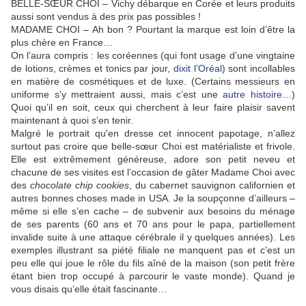
BELLE-SŒUR CHOI – Vichy débarque en Corée et leurs produits
aussi sont vendus à des prix pas possibles !
MADAME CHOI – Ah bon ? Pourtant la marque est loin d’être la
plus chère en France…
On l’aura compris : les coréennes (qui font usage d’une vingtaine
de lotions, crèmes et tonics par jour,
dixit l’Oréal
) sont incollables
en matière de cosmétiques et de luxe. (Certains messieurs en
uniforme s’y mettraient aussi, mais c’est une
autre histoire
…)
Quoi qu’il en soit, ceux qui cherchent à leur faire plaisir savent
maintenant à quoi s’en tenir.
Malgré le portrait qu'en dresse cet innocent papotage, n’allez
surtout pas croire que belle-sœur Choi est matérialiste et frivole.
Elle est extrêmement généreuse, adore son petit neveu et
chacune de ses visites est l’occasion de gâter Madame Choi avec
des
chocolate chip cookies
, du cabernet sauvignon californien et
autres bonnes choses made in USA. Je la soupçonne d’ailleurs –
même si elle s’en cache – de subvenir aux besoins du ménage
de ses parents (60 ans et 70 ans pour le papa, partiellement
invalide suite à une attaque cérébrale il y quelques années). Les
exemples illustrant sa piété filiale ne manquent pas et c’est un
peu elle qui joue le rôle du fils aîné de la maison (son petit frère
étant bien trop occupé à parcourir le vaste monde). Quand je
vous disais qu’elle était fascinante…