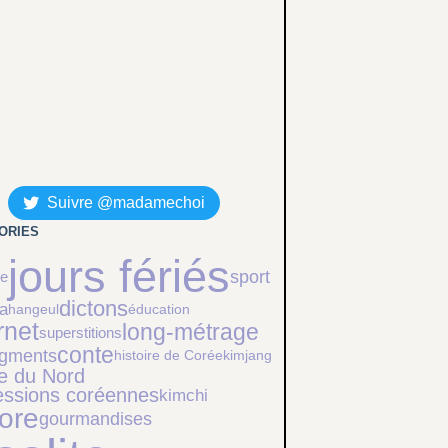
Suivre @madamechoi
ORIES
jours fériés
sport
ie
dictons
a
hangeul
éducation
rnet
long-métrage
superstitions
conte
egments
histoire de Corée
kimjang
e du Nord
essions coréennes
kimchi
kore
gourmandises