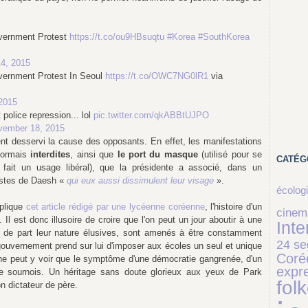
vernment Protest
https://t.co/ou9HBsuqtu
#Korea
#SouthKorea
4, 2015
vernment Protest In Seoul
https://t.co/OWC7NG0lR1
via
2015
police repression... lol
pic.twitter.com/qkABBtUJPO
vember 18, 2015
t desservi la cause des opposants. En effet, les manifestations
ésormais
interdites
, ainsi que
le port du masque
(utilisé pour se
CATÉG
fait un usage libéral), que la présidente a associé, dans un
istes de Daesh «
qui eux aussi dissimulent leur visage
».
écolog
plique
cet article rédigé par une lycéenne coréenne
, l'histoire d'un
cinem
Il est donc illusoire de croire que l'on peut un jour aboutir à une
Inte
i, de part leur nature élusives, sont amenés à être constamment
24 s
 gouvernement prend sur lui d'imposer aux écoles un seul et unique
Coré
 ne peut y voir que le symptôme d'une démocratie gangrenée, d'un
expr
e sournois. Un héritage sans doute glorieux aux yeux de Park
fol
n dictateur de père.