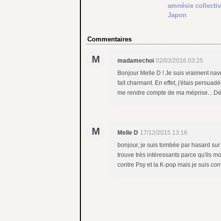
amnésie collecti
Japon
Commentaires
M
madamechoi
02/03/2016 03:25
Bonjour Melle D ! Je suis vraiment nav
fait charmant. En effet, j'étais persuad
me rendre compte de ma méprise... Dé
M
Melle D
17/12/2015 13:16
bonjour, je suis tombée par hasard sur 
trouve très intéressants parce qu'ils mo
contre Psy et la K-pop mais je suis con