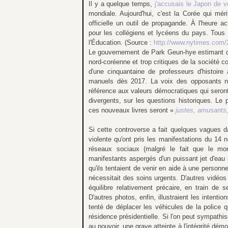
Il y a quelque temps,
j'accusais le Japon de vo
mondiale. Aujourd'hui, c'est la Corée qui méri
officielle un outil de propagande. À l'heure ac
pour les collégiens et lycéens du pays. Tous 
l'Éducation. (Source :
http://www.nytimes.com/
Le gouvernement de Park Geun-hye estimant que 
nord-coréenne et trop critiques de la société 
d'une cinquantaine de professeurs d'histoire 
manuels dès 2017. La voix des opposants n'
référence aux valeurs démocratiques qui seront
divergents, sur les questions historiques. Le 
ces nouveaux livres seront «
justes, amusants, 
Si cette controverse a fait quelques vagues d
violente qu'ont pris les manifestations du 14
réseaux sociaux (malgré le fait que le mo
manifestants aspergés d'un puissant jet d'eau 
qu'ils tentaient de venir en aide à une person
nécessitait des soins urgents. D'autres vidéos
équilibre relativement précaire, en train de
D'autres photos, enfin, illustraient les intenti
tenté de déplacer les véhicules de la police 
résidence présidentielle. Si l'on peut sympathis
au pouvoir, une grave atteinte à l'intégrité dém