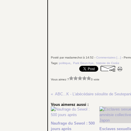
Posté par madamechoi à 14:52 -
Commentaires [
…
]
- Perma
Tags:
politique
,
Park Geun-hye
,
histoire de Corée
Vous aimez ?
0 vote
ABC...K - L'abécédaire séoulite de Seutepan
Vous aimerez aussi :
Naufrage du Sewol : 500
jours après
Esclaves sexuelle