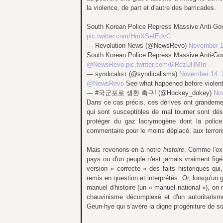
la violence, de part et d'autre des barricades.
South Korean Police Repress Massive Anti-Go
pic.twitter.com/HmXSeIEdvC
— Revolution News (@NewsRevo)
November 1
South Korean Police Repress Massive Anti-Go
@NewsRevo
pic.twitter.com/6lRczUHMIn
— ѕyndιcalιѕт (@syndicalisms)
November 14, 
@NewsRevo
See what happened before violent 
— #국군포로 생환 촉구! (@Hockey_dokey)
No
Dans ce cas précis, ces dérives ont grandemen
qui sont susceptibles de mal tourner sont d
protéger du gaz lacrymogène dont la police 
commentaire pour le moins déplacé, aux terror
Mais revenons-en à notre
histoire
. Comme l'ex
pays ou d'un peuple n'est jamais vraiment figé. 
version « correcte » des faits historiques qu
remis en question et interprétés. Or, lorsqu'un
manuel d'histoire (un « manuel national »), on
chauvinisme décomplexé et d'un autoritarism
Geun-hye qui s'avère la digne progéniture de so