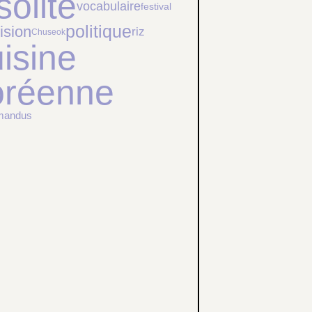
solite
vocabulaire
festival
politique
ision
riz
Chuseok
isine
oréenne
mandus