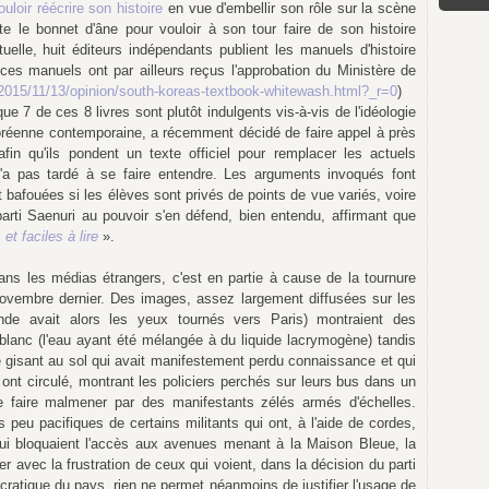
uloir réécrire son histoire
en vue d'embellir son rôle sur la scène
te le bonnet d'âne pour vouloir à son tour faire de son histoire
tuelle, huit éditeurs indépendants publient les manuels d'histoire
ces manuels ont par ailleurs reçus l'approbation du Ministère de
2015/11/13/opinion/south-koreas-textbook-whitewash.html?_r=0
)
7 de ces 8 livres sont plutôt indulgents vis-à-vis de l'idéologie
coréenne contemporaine, a récemment décidé de faire appel à près
afin qu'ils pondent un texte officiel pour remplacer les actuels
a pas tardé à se faire entendre. Les arguments invoqués font
 bafouées si les élèves sont privés de points de vue variés, voire
parti Saenuri au pouvoir s'en défend, bien entendu, affirmant que
et faciles à lire
».
ans les médias étrangers, c'est en partie à cause de la tournure
 novembre dernier. Des images, assez largement diffusées sur les
nde avait alors les yeux tournés vers Paris) montraient des
blanc (l'eau ayant été mélangée à du liquide lacrymogène) tandis
ne gisant au sol qui avait manifestement perdu connaissance et qui
 ont circulé, montrant les policiers perchés sur leurs bus dans un
 se faire malmener par des manifestants zélés armés d'échelles.
ons peu pacifiques de certains militants qui ont, à l'aide de cordes,
qui bloquaient l'accès aux avenues menant à la Maison Bleue, la
er avec la frustration de ceux qui voient, dans la décision du parti
ocratique du pays, rien ne permet néanmoins de justifier l'usage de