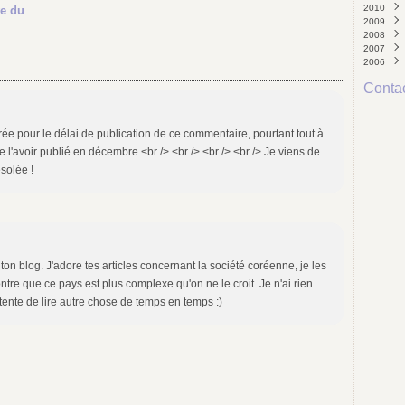
2010
Mars
Mars
Juillet
Sept
ve du
2009
Févri
Févri
Févri
Octo
2008
Janvi
Juin
Déce
(
2007
Avril
Nove
Déce
(
2006
Mars
Octo
Nove
Déce
Sept
Octo
Nove
Déce
Contac
Août
Sept
Octo
Nove
Juillet
Août
Sept
Octo
Juin
Juillet
Août
Sept
(
Mai
Juin
Juillet
Août
(1
(
rée pour le délai de publication de ce commentaire, pourtant tout à
Avril
Mai
Juin
Juillet
(9
(
(
ée l'avoir publié en décembre.<br /> <br /> <br /> <br /> Je viens de
Mars
Avril
Mai
Juin
(8
(
(
solée !
Févri
Mars
Avril
Mai
(4
(
Janvi
Févri
Mars
Janvi
Févri
Janvi
ton blog. J'adore tes articles concernant la société coréenne, je les
ntre que ce pays est plus complexe qu'on ne le croit. Je n'ai rien
tente de lire autre chose de temps en temps :)