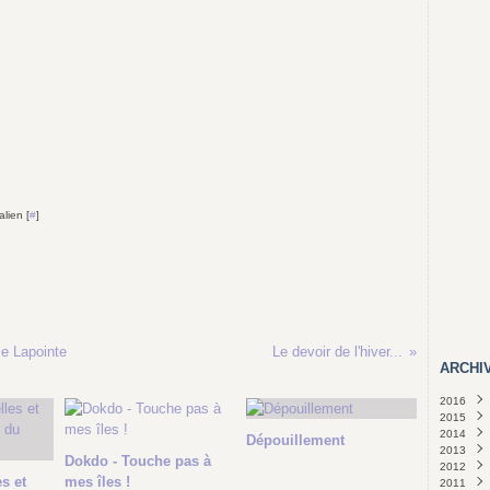
lien [
#
]
ie Lapointe
Le devoir de l'hiver...
ARCHI
2016
2015
Août
2014
Juillet
Nove
Dépouillement
2013
Juin
Octo
Nove
(
Dokdo - Touche pas à
2012
Mai
Sept
Août
Déce
(1
s et
mes îles !
2011
Avril
Août
Mai
Août
Juin
(1
(
(