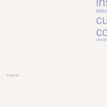
in
télév
cu
c
climat
Publicité