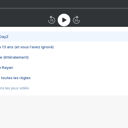
 DayZ
 a 13 ans (et vous l'avez ignoré)
e (littéralement)
im Rayan
 toutes les règles
s les jeux vidéo
us choquant de Rockstar ? - Le scandale BULLY
e plus moche de Steam
du RÊVE tourne au CAUCHEMAR