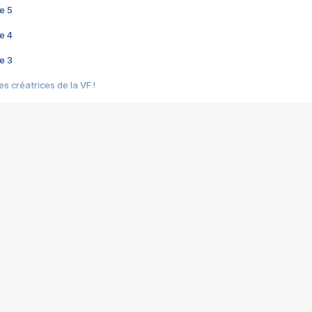
e 5
e 4
e 3
s créatrices de la VF !
e 2
e 1
e Mektoub My Love arrive enfin ! Rencontre avec Shaïn Boumedine et Sal
i : après Toni en famille
elle réalise le bouleversant Dites lui que je l'aime
ais ! Rencontre autour de Vie privée de Rebecca Zlotowski
 de Marguerite, Grave... Rencontre avec Ella Rumpf
 Les Rêveurs, un film intime sur la santé mentale
a avec un film sur le mouvement des Gilets jaunes