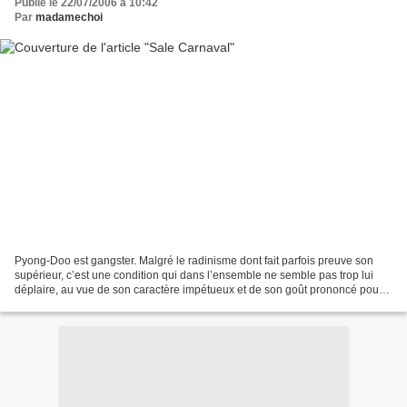
Publié le 22/07/2006 à 10:42
Par
madamechoi
Pyong-Doo est gangster. Malgré le radinisme dont fait parfois preuve son
supérieur, c’est une condition qui dans l’ensemble ne semble pas trop lui
déplaire, au vue de son caractère impétueux et de son goût prononcé pour
la bastonnade. A sa botte, une...