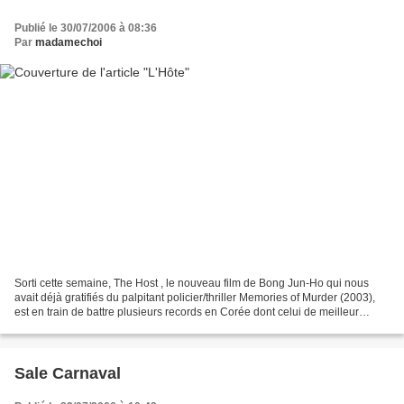
Publié le 30/07/2006 à 08:36
Par
madamechoi
Sorti cette semaine, The Host , le nouveau film de Bong Jun-Ho qui nous
avait déjà gratifiés du palpitant policier/thriller Memories of Murder (2003),
est en train de battre plusieurs records en Corée dont celui de meilleur
démarrage avec 1 087 942 spectateurs...
Sale Carnaval