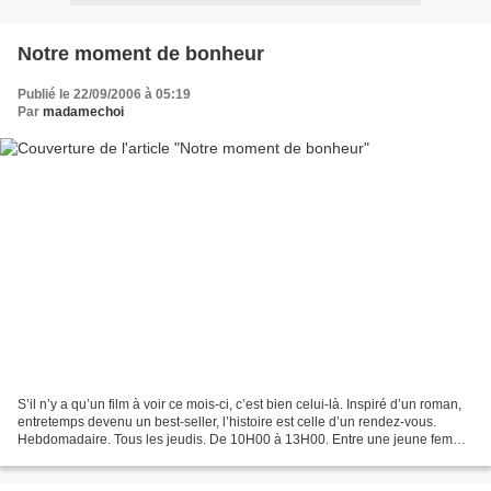
Notre moment de bonheur
Publié le 22/09/2006 à 05:19
Par
madamechoi
S’il n’y a qu’un film à voir ce mois-ci, c’est bien celui-là. Inspiré d’un roman,
entretemps devenu un best-seller, l’histoire est celle d’un rendez-vous.
Hebdomadaire. Tous les jeudis. De 10H00 à 13H00. Entre une jeune femme
de bonne famille, et un condamné...