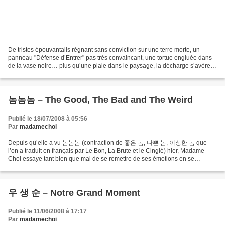
De tristes épouvantails régnant sans conviction sur une terre morte, un
panneau "Défense d’Entrer" pas très convaincant, une tortue engluée dans
de la vase noire… plus qu’une plaie dans le paysage, la décharge s’avère
d’une toxicité perfide, infligeant...
놈놈놈 – The Good, The Bad and The Weird
Publié le 18/07/2008 à 05:56
Par
madamechoi
Depuis qu’elle a vu 놈놈놈 (contraction de 좋은 놈, 나쁜 놈, 이상한 놈 que
l’on a traduit en français par Le Bon, La Brute et le Cinglé) hier, Madame
Choi essaye tant bien que mal de se remettre de ses émotions en se
passant la B.O. en boucle. Oui, le film est à ce...
우 생 순 – Notre Grand Moment
Publié le 11/06/2008 à 17:17
Par
madamechoi