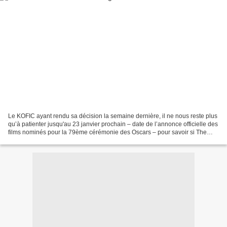
Le KOFIC ayant rendu sa décision la semaine dernière, il ne nous reste plus
qu’à patienter jusqu'au 23 janvier prochain – date de l’annonce officielle des
films nominés pour la 79ème cérémonie des Oscars – pour savoir si The
King and the Clown de LEE...