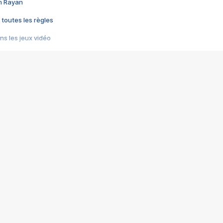
im Rayan
 toutes les règles
s les jeux vidéo
us choquant de Rockstar ? - Le scandale BULLY
e plus moche de Steam
du RÊVE tourne au CAUCHEMAR
pendant 8 heures
it… à tort
umiliés par un jeu vidéo
ire - Final Fantasy 8
ti un empire - Age of Empires
story DOFUS
tard, il crée l'un des pires jeux de tous les temps, MindsEye.