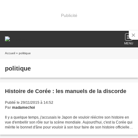
Publicité
MENU
Accueil
» politique
politique
Histoire de Corée : les manuels de la discorde
Publié le 29/11/2015 à 14:52
Par
madamechoi
Il y a quelque temps, j'accusais le Japon de vouloir réécrire son histoire en
vue d'embellir son rôle sur la scène mondiale. Aujourd'hui, c'est la Corée qui
mérite le bonnet d'âne pour vouloir à son tour faire de son histoire officielle
un outil de propagande....