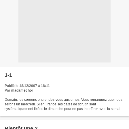
J-1
Publié le 18/12/2007 à 18:11
Par
madamechoi
Demain, les coréens ont rendez-vous aux urnes. Vous remarquez que nous
serons un mercredi. Si en France, les dates de scrutin sont
systématiquement fixées le dimanche pour ne pas interférer avec la semaine
de travail, le choix du mercredi se justifie...
Bientôt une ?