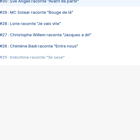
#30 : Eve Angeli raconte "Avant de partir"
#29 : MC Solaar raconte "Bouge de là"
28 : Lorie raconte "Je vais vite"
#27 : Christophe Willem raconte "Jacques a dit"
#26 : Chimène Badi raconte "Entre nous"
#25 : Indochine raconte "3e sexe"
#24 : Zaho raconte "C'est chelou"
#23 : Patrick Bruel raconte "Au café des délices"
#22 : Kyo raconte "Le chemin"
#21 : Nolwenn Leroy raconte "Cassé"
#20 : Patrick Hernandez raconte "Born to be alive"
#19 : Lorie raconte "Près de moi"
#18 : Michael Jones raconte "A nos actes manqués" (avec Jean-Jacque