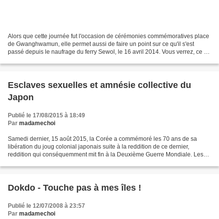
Alors que cette journée fut l'occasion de cérémonies commémoratives place
de Gwanghwamun, elle permet aussi de faire un point sur ce qu'il s'est
passé depuis le naufrage du ferry Sewol, le 16 avril 2014. Vous verrez, ce ne
sera pas long. Les garde-côtes...
Esclaves sexuelles et amnésie collective du
Japon
Publié le 17/08/2015 à 18:49
Par
madamechoi
Samedi dernier, 15 août 2015, la Corée a commémoré les 70 ans de sa
libération du joug colonial japonais suite à la reddition de ce dernier,
reddition qui conséquemment mit fin à la Deuxième Guerre Mondiale. Les
coréens appellent cette journée historique...
Dokdo - Touche pas à mes îles !
Publié le 12/07/2008 à 23:57
Par
madamechoi