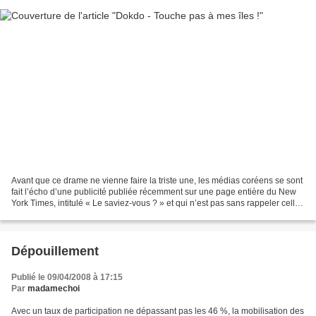
Avant que ce drame ne vienne faire la triste une, les médias coréens se sont
fait l’écho d’une publicité publiée récemment sur une page entière du New
York Times, intitulé « Le saviez-vous ? » et qui n’est pas sans rappeler celle-
ci. Voici en gros ce...
Dépouillement
Publié le 09/04/2008 à 17:15
Par
madamechoi
Avec un taux de participation ne dépassant pas les 46 %, la mobilisation des