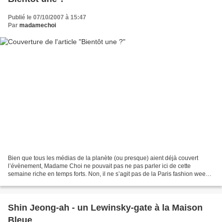
Publié le 07/10/2007 à 15:47
Par
madamechoi
Bien que tous les médias de la planète (ou presque) aient déjà couvert
l’évènement, Madame Choi ne pouvait pas ne pas parler ici de cette
semaine riche en temps forts. Non, il ne s’agit pas de la Paris fashion week
mais de la rencontre entre le président...
Shin Jeong-ah - un Lewinsky-gate à la Maison
Bleue