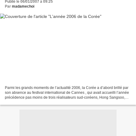
Publié le 06/01/2007 à 09:25
Par
madamechoi
Parmi les grands moments de l’actualité 2006, la Corée a d’abord brillé par
son absence au festival international de Cannes , qui avait accueilli l’année
précédence pas moins de trois réalisateurs sud-coréens, Hong Sangsoo,
Kim Jee-woon et Kim Ki-duk....