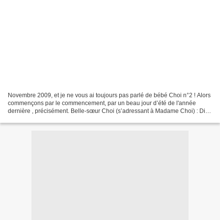
Novembre 2009, et je ne vous ai toujours pas parlé de bébé Choi n°2 ! Alors
commençons par le commencement, par un beau jour d’été de l'année
dernière , précisément. Belle-sœur Choi (s’adressant à Madame Choi) : Dis-
moi, tu ne serais pas enceinte par...