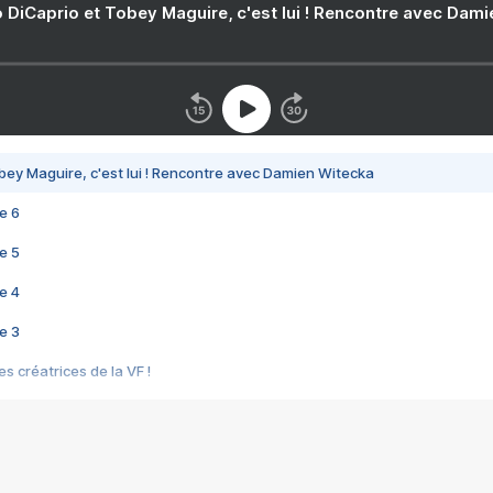
 DiCaprio et Tobey Maguire, c'est lui ! Rencontre avec Dam
bey Maguire, c'est lui ! Rencontre avec Damien Witecka
e 6
e 5
e 4
e 3
s créatrices de la VF !
e 2
e 1
e Mektoub My Love arrive enfin ! Rencontre avec Shaïn Boumedine et Sal