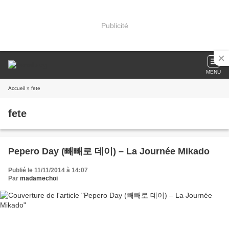
Publicité
MENU
Accueil
» fete
fete
Pepero Day (빼빼로 데이) – La Journée Mikado
Publié le 11/11/2014 à 14:07
Par
madamechoi