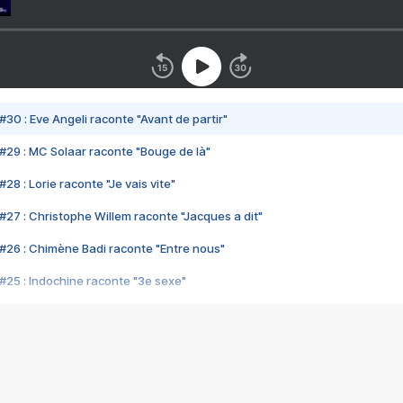
#30 : Eve Angeli raconte "Avant de partir"
#29 : MC Solaar raconte "Bouge de là"
28 : Lorie raconte "Je vais vite"
#27 : Christophe Willem raconte "Jacques a dit"
#26 : Chimène Badi raconte "Entre nous"
#25 : Indochine raconte "3e sexe"
#24 : Zaho raconte "C'est chelou"
#23 : Patrick Bruel raconte "Au café des délices"
#22 : Kyo raconte "Le chemin"